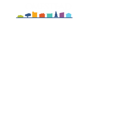
Willowcrest - район домов в пределах
Траста Homestead Community Land
Главный офис Homestead находится по
адресу: 412 Maynard Ave South, Suite 201,
Seattle, WA 98104.
Усадьба является членской организацией
501 (с) (3). Наш налоговый номер
91-
1565651
.
Перевести на другие языки