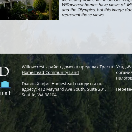
Willowcrest homes have views of Mt.
and the Olympics, but this image doe
represent those views.
.
Willowcrest - район домов в пределах
Траста
Усадьба
Homestead Community Land
организ
налогов
Главный офис Homestead находится по
адресу: 412 Maynard Ave South, Suite 201,
Перевес
Seattle, WA 98104.