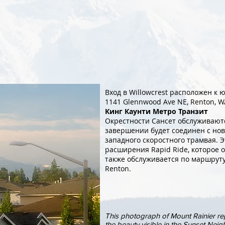
Вход в Willowcrest расположен к 
1141 Glennwood Ave NE, Renton, W
Кинг Каунти Метро Транзит
Окрестности Сансет обслуживают
завершении будет соединен с нов
западного скоростного трамвая. Э
расширения Rapid Ride, которое о
также обслуживается по маршрут
Renton.
This photograph of Mount Rainier re
the beauty visible in the Sunset Nei