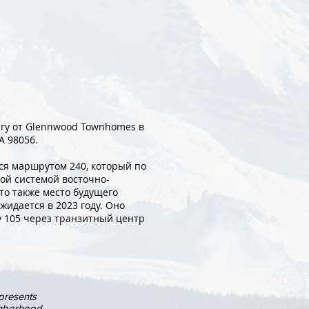
югу от Glennwood Townhomes в
A 98056.
ся маршрутом 240, который по
ой системой восточно-
то также место будущего
жидается в 2023 году. Оно
у 105 через транзитный центр
presents
ghborhood.